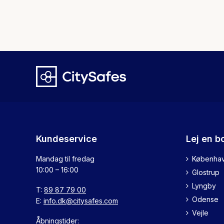
Kundeservice
Lej en b
Mandag til fredag
Københa
10:00 – 16:00
Glostrup
Lyngby
T:
89 87 79 00
Odense
E:
info.dk@citysafes.com
Vejle
Åbningstider: