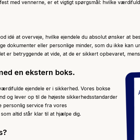
rsfest med vennerne, er et vigtigt spørgsmål: hvilke værdifu
od idé at overveje, hvilke ejendele du absolut ønsker at b
tige dokumenter eller personlige minder, som du ikke kan 
det er betryggende at vide, at de er sikkert opbevaret, mens
 med en ekstern boks.
 værdifulde ejendele er i sikkerhed. Vores bokse
d og lever op til de højeste sikkerhedsstandarder
 personlig service fra vores
 altid står klar til at hjælpe dig.
s?