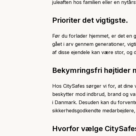
juleaften hos familien eller en nytå
Prioriter det vigtigste.
Før du forlader hjemmet, er det en g
gået i arv gennem generationer, vig
af disse ejendele kan være stor, og 
Bekymringsfri højtider
Hos CitySafes sørger vi for, at dine
beskytter mod indbrud, brand og van
i Danmark. Desuden kan du forvente
sikkerhedsgodkendte medarbejdere, som
Hvorfor vælge CitySafe