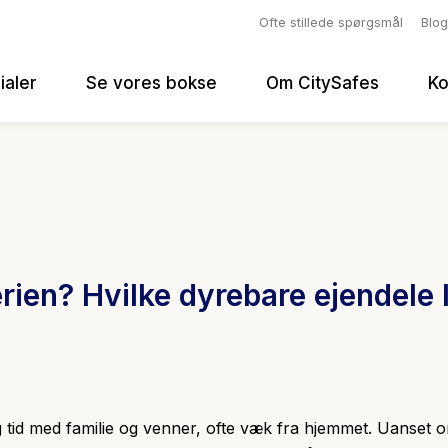
Ofte stillede spørgsmål
Blog
lialer
Se vores bokse
Om CitySafes
Ko
ien? Hvilke dyrebare ejendele l
g tid med familie og venner, ofte væk fra hjemmet. Uanset o