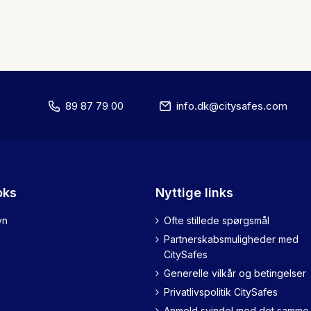
89 87 79 00
info.dk@citysafes.com
oks
Nyttige links
vn
Ofte stillede spørgsmål
Partnerskabsmuligheder med
CitySafes
Generelle vilkår og betingelser
Privatlivspolitik CitySafes
Anmeld svindel med det samme