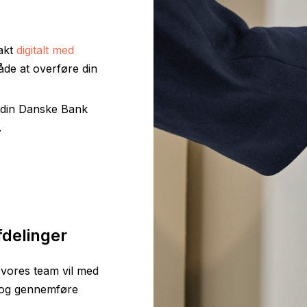
akt
digitalt med
åde at overføre din
 din Danske Bank
.
delinger
 vores team vil med
t og gennemføre