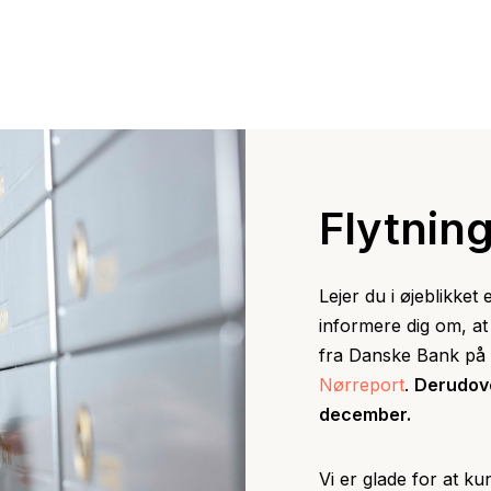
Flytning
Lejer du i øjeblikke
informere dig om, at
fra Danske Bank på 
Nørreport
.
Derudove
december.
Vi er glade for at k