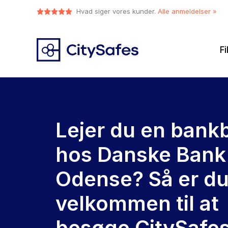
Hvad siger vores kunder.
Alle anmeldelser »
Fi
Lejer du en bank
hos Danske Bank 
Odense? Så er d
velkommen til at
besøge CitySafes