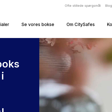
Ofte stillede spørgsmål
Blog
lialer
Se vores bokse
Om CitySafes
Ko
boks
i
u
!