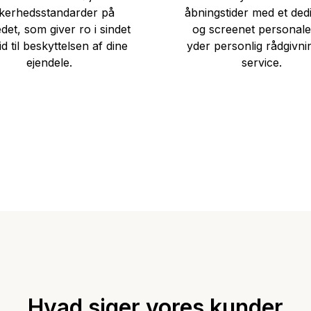
kkerhedsstandarder på
åbningstider med et ded
et, som giver ro i sindet
og screenet personale
lid til beskyttelsen af dine
yder personlig rådgivni
ejendele.
service.
Hvad siger vores kunder