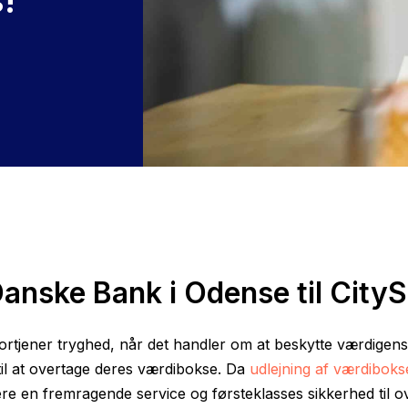
Danske Bank i Odense til CityS
 fortjener tryghed, når det handler om at beskytte værdige
til at overtage deres værdibokse. Da
udlejning af værdiboks
vere en fremragende service og førsteklasses sikkerhed til 