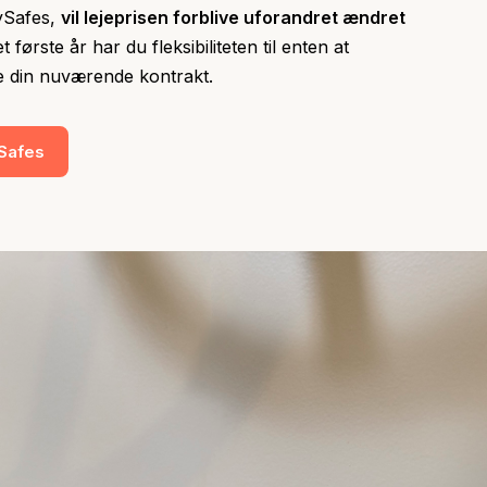
tySafes,
vil lejeprisen forblive uforandret ændret
et første år har du fleksibiliteten til enten at
e din nuværende kontrakt.
ySafes