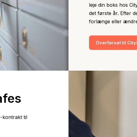
leje din boks hos Ci
det første år. Efter d
forlænge eller ændr
Overførsel til Cit
afes
kontrakt til