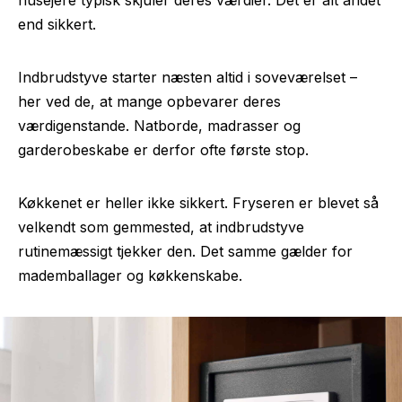
husejere typisk skjuler deres værdier. Det er alt andet
end sikkert.
Indbrudstyve starter næsten altid i soveværelset –
her ved de, at mange opbevarer deres
værdigenstande. Natborde, madrasser og
garderobeskabe er derfor ofte første stop.
Køkkenet er heller ikke sikkert. Fryseren er blevet så
velkendt som gemmested, at indbrudstyve
rutinemæssigt tjekker den. Det samme gælder for
mademballager og køkkenskabe.