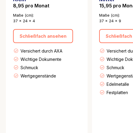
8,95 pro Monat
15,95 pro Mon
Maße (cm):
Maße (cm):
37 x 24 x 4
37 x 24 x 9
Schließfach ansehen
Schließfach
Versichert durch AXA
Versichert d
Wichtige Dokumente
Wichtige Do
Schmuck
Schmuck
Wertgegenstände
Wertgegenst
Edelmetalle
Festplatten