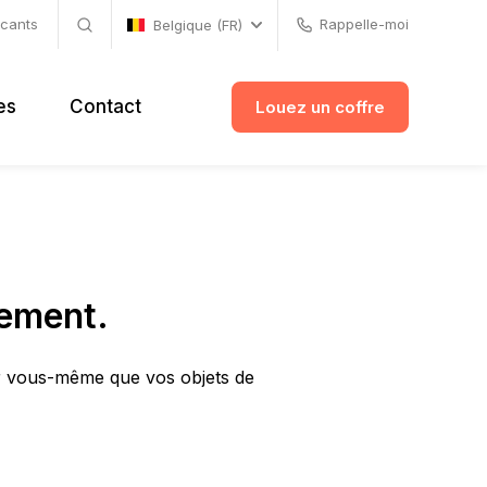
acants
Rappelle-moi
Belgique (FR)
es
Contact
Louez un coffre
gement.
ar vous-même que vos objets de