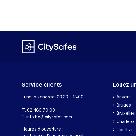
Charleroi
Boulevard Audent 14
6000 Charleroi
02 486 70 00
Plus d’informations
Courtrai
Burgemeester Reynaertstra
Kortrijk
02 486 70 00
Service clients
Louez un
Plus d’informations
Lundi à vendredi
09:30 – 18:00
Anvers
Bruges
Gand
T.
02 486 70 00
Bruxelles
Normaalschoolstraat 27
E.
info.be@citysafes.com
Charleroi
9000 Gent
Heures d’ouverture :
Courtrai
02 486 70 00
Les heures d’ouverture varient