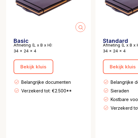
Basic
Standard
Afmeting (L x B x H):
Afmeting (L x B x H
34 x 24 x 4
34 x 24 x 4
Bekijk kluis
Bekijk kluis
Belangrijke documenten
Belangrijke 
Verzekerd tot: €2.500**
Sieraden
Kostbare vo
Verzekerd to